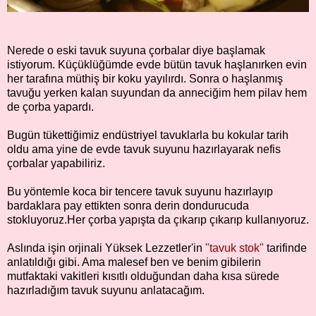
Nerede o eski tavuk suyuna çorbalar diye başlamak
istiyorum. Küçüklüğümde evde bütün tavuk haşlanırken evin
her tarafına müthiş bir koku yayılırdı. Sonra o haşlanmış
tavuğu yerken kalan suyundan da anneciğim hem pilav hem
de çorba yapardı.
Bugün tükettiğimiz endüstriyel tavuklarla bu kokular tarih
oldu ama yine de evde tavuk suyunu hazırlayarak nefis
çorbalar yapabiliriz.
Bu yöntemle koca bir tencere tavuk suyunu hazırlayıp
bardaklara pay ettikten sonra derin dondurucuda
stokluyoruz.Her çorba yapışta da çıkarıp çıkarıp kullanıyoruz.
Aslında işin orjinali Yüksek Lezzetler'in
"tavuk stok"
tarifinde
anlatıldığı gibi. Ama malesef ben ve benim gibilerin
mutfaktaki vakitleri kısıtlı olduğundan daha kısa sürede
hazırladığım tavuk suyunu anlatacağım.