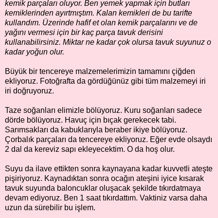
kemik parçaları oluyor. Ben yemek yapmak için butları
kemiklerinden ayırtmıştım. Kalan kemikleri de bu tarifte
kullandım. Üzerinde hafif et olan kemik parçalarını ve de
yağını vermesi için bir kaç parça tavuk derisini
kullanabilirsiniz. Miktar ne kadar çok olursa tavuk suyunuz o
kadar yoğun olur.
Büyük bir tencereye malzemelerimizin tamamını çiğden
ekliyoruz. Fotoğrafta da gördüğünüz gibi tüm malzemeyi iri
iri doğruyoruz.
Taze soğanları elimizle bölüyoruz. Kuru soğanları sadece
dörde bölüyoruz. Havuç için bıçak gerekecek tabi.
Sarımsakları da kabuklarıyla beraber ikiye bölüyoruz.
Çorbalık parçaları da tencereye ekliyoruz. Eğer evde olsaydı
2 dal da kereviz sapı ekleyecektim. O da hoş olur.
Suyu da ilave ettikten sonra kaynayana kadar kuvvetli ateşte
pişiriyoruz. Kaynadıktan sonra ocağın ateşini iyice kısarak
tavuk suyunda baloncuklar oluşacak şekilde tıkırdatmaya
devam ediyoruz. Ben 1 saat tıkırdattım. Vaktiniz varsa daha
uzun da sürebilir bu işlem.