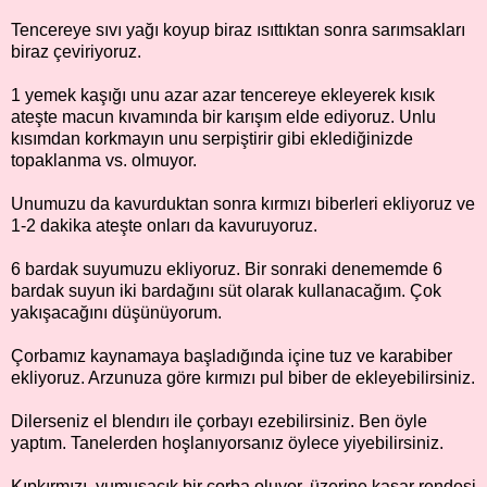
Tencereye sıvı yağı koyup biraz ısıttıktan sonra sarımsakları
biraz çeviriyoruz.
1 yemek kaşığı unu azar azar tencereye ekleyerek kısık
ateşte macun kıvamında bir karışım elde ediyoruz. Unlu
kısımdan korkmayın unu serpiştirir gibi eklediğinizde
topaklanma vs. olmuyor.
Unumuzu da kavurduktan sonra kırmızı biberleri ekliyoruz ve
1-2 dakika ateşte onları da kavuruyoruz.
6 bardak suyumuzu ekliyoruz. Bir sonraki denememde 6
bardak suyun iki bardağını süt olarak kullanacağım. Çok
yakışacağını düşünüyorum.
Çorbamız kaynamaya başladığında içine tuz ve karabiber
ekliyoruz. Arzunuza göre kırmızı pul biber de ekleyebilirsiniz.
Dilerseniz el blendırı ile çorbayı ezebilirsiniz. Ben öyle
yaptım. Tanelerden hoşlanıyorsanız öylece yiyebilirsiniz.
Kıpkırmızı, yumuşacık bir çorba oluyor, üzerine kaşar rendesi